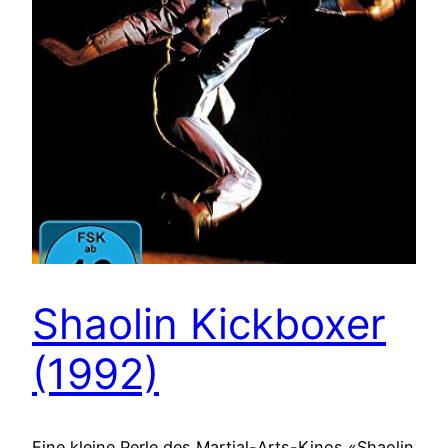
Shaolin Kickboxer
(1992)
Eine kleine Perle des Martial-Arts-Kinos «Shaolin