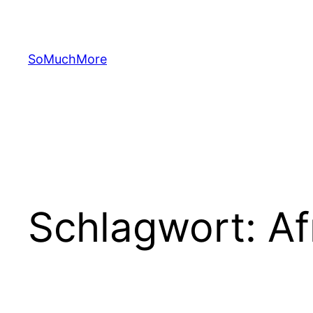
Zum
Inhalt
springen
SoMuchMore
Schlagwort:
Af