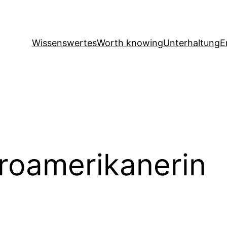
Wissenswertes
Worth knowing
Unterhaltung
E
roamerikanerin